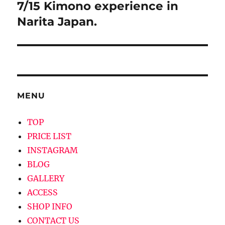
7/15 Kimono experience in
次
ー
の
Narita Japan.
シ
投
稿:
ョ
ン
MENU
TOP
PRICE LIST
INSTAGRAM
BLOG
GALLERY
ACCESS
SHOP INFO
CONTACT US