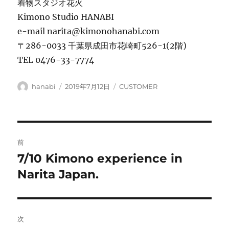
着物スタジオ花火
Kimono Studio HANABI
e-mail narita@kimonohanabi.com
〒286-0033 千葉県成田市花崎町526-1(2階)
TEL 0476-33-7774
投
投
カ
hanabi
2019年7月12日
CUSTOMER
稿
稿
テ
者
日:
ゴ
リ
ー
投
前
稿
7/10 Kimono experience in
前
の
Narita Japan.
ナ
投
ビ
稿:
ゲ
次