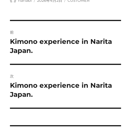
投
投
カ
hanabi
2026年4月2日
CUSTOMER
稿
稿
テ
者
日:
ゴ
リ
ー
投
前
稿
Kimono experience in Narita
前
の
Japan.
ナ
投
ビ
稿:
ゲ
次
Kimono experience in Narita
次
ー
の
Japan.
シ
投
稿:
ョ
ン