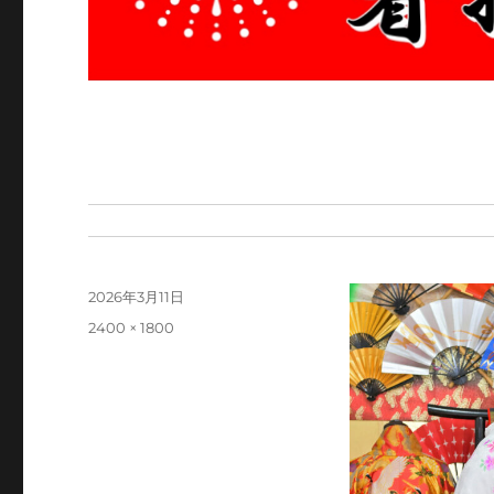
投
2026年3月11日
稿
フ
2400 × 1800
日:
ル
サ
イ
ズ