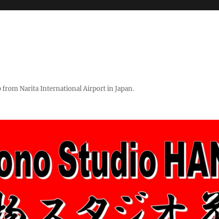
rom Narita International Airport in Japan.