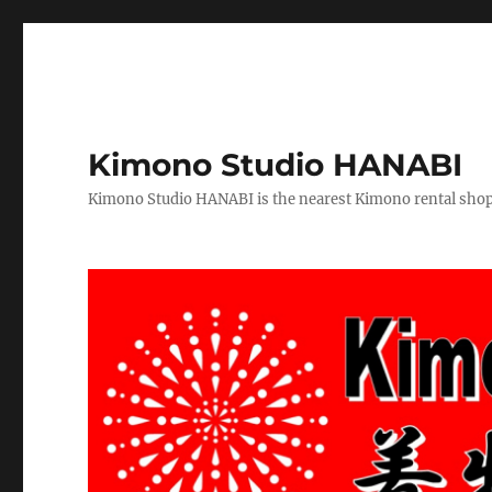
Kimono Studio HANABI
Kimono Studio HANABI is the nearest Kimono rental shop f