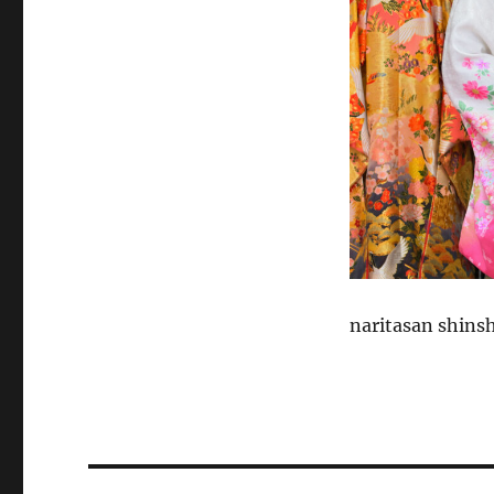
naritasan shinsh
投