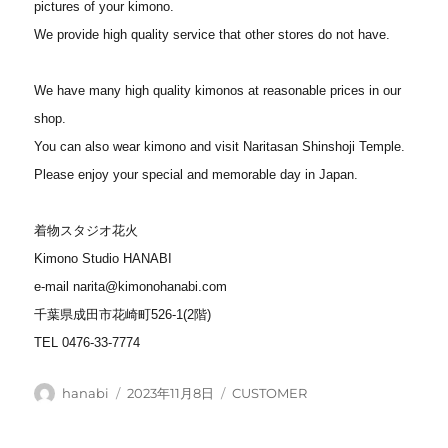
pictures of your kimono.
We provide high quality service that other stores do not have.
We have many high quality kimonos at reasonable prices in our
shop.
You can also wear kimono and visit Naritasan Shinshoji Temple.
Please enjoy your special and memorable day in Japan.
着物スタジオ花火
Kimono Studio HANABI
e-mail narita@kimonohanabi.com
千葉県成田市花崎町526-1(2階)
TEL 0476-33-7774
投
投
カ
hanabi
2023年11月8日
CUSTOMER
稿
稿
テ
者
日:
ゴ