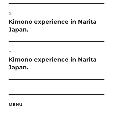
リ
ー
投
前
稿
Kimono experience in Narita
前
の
Japan.
ナ
投
ビ
稿:
ゲ
次
Kimono experience in Narita
次
ー
の
Japan.
シ
投
稿:
ョ
ン
MENU