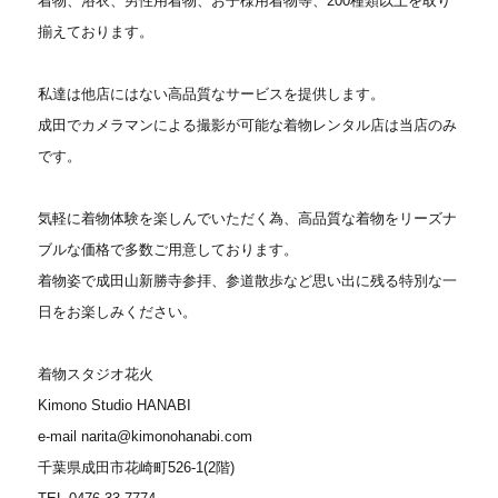
着物、浴衣、男性用着物、お子様用着物等、200種類以上を取り
揃えております。
私達は他店にはない高品質なサービスを提供します。
成田でカメラマンによる撮影が可能な着物レンタル店は当店のみ
です。
気軽に着物体験を楽しんでいただく為、高品質な着物をリーズナ
ブルな価格で多数ご用意しております。
着物姿で成田山新勝寺参拝、参道散歩など思い出に残る特別な一
日をお楽しみください。
着物スタジオ花火
Kimono Studio HANABI
e-mail narita@kimonohanabi.com
千葉県成田市花崎町526-1(2階)