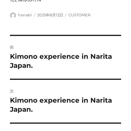
TEL 0476-33-7774
投
投
カ
hanabi
2025年8月12日
CUSTOMER
稿
稿
テ
者
日:
ゴ
リ
ー
投
前
稿
Kimono experience in Narita
前
の
Japan.
ナ
投
ビ
稿:
ゲ
次
Kimono experience in Narita
次
ー
の
Japan.
シ
投
稿:
ョ