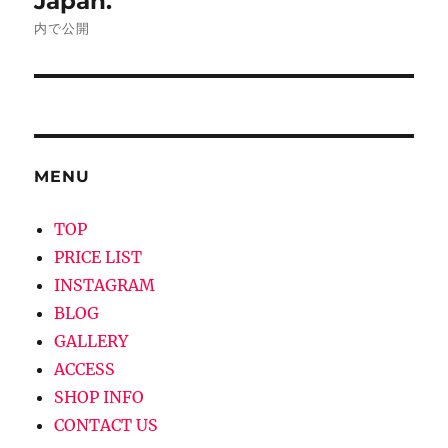
Japan.
ナ
内で公開
ビ
ゲ
ー
MENU
シ
TOP
ョ
PRICE LIST
ン
INSTAGRAM
BLOG
GALLERY
ACCESS
SHOP INFO
CONTACT US