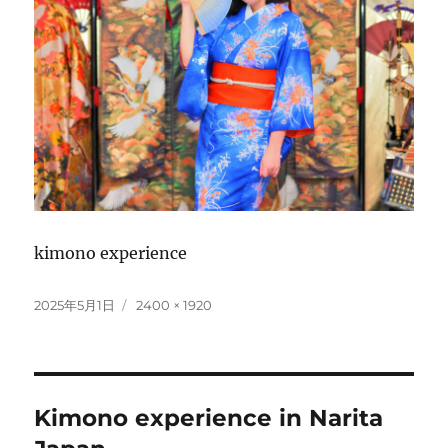
kimono experience
投
フ
2025年5月1日
2400 × 1920
稿
ル
日:
サ
イ
ズ
投
Kimono experience in Narita
稿