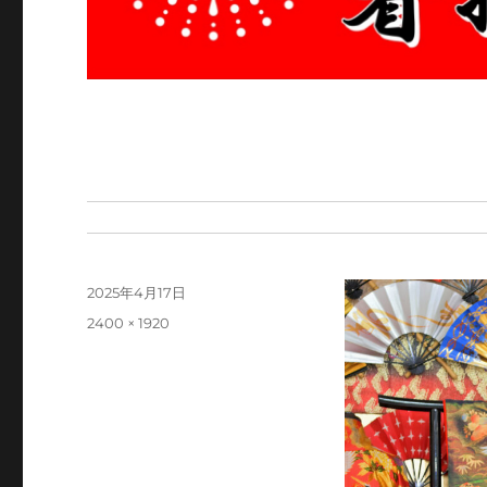
投
2025年4月17日
稿
フ
2400 × 1920
日:
ル
サ
イ
ズ