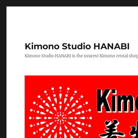
Kimono Studio HANABI
Kimono Studio HANABI is the nearest Kimono rental shop f