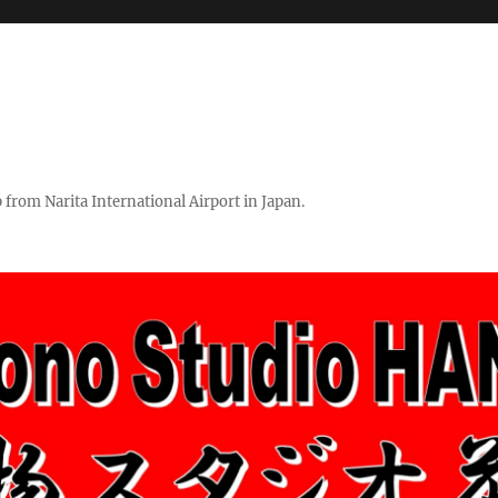
rom Narita International Airport in Japan.