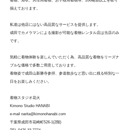
着物、浴衣、男性用着物、お子様用着物等、200種類以上を取り
揃えております。
私達は他店にはない高品質なサービスを提供します。
成田でカメラマンによる撮影が可能な着物レンタル店は当店のみ
です。
気軽に着物体験を楽しんでいただく為、高品質な着物をリーズナ
ブルな価格で多数ご用意しております。
着物姿で成田山新勝寺参拝、参道散歩など思い出に残る特別な一
日をお楽しみください。
着物スタジオ花火
Kimono Studio HANABI
e-mail narita@kimonohanabi.com
千葉県成田市花崎町526-1(2階)