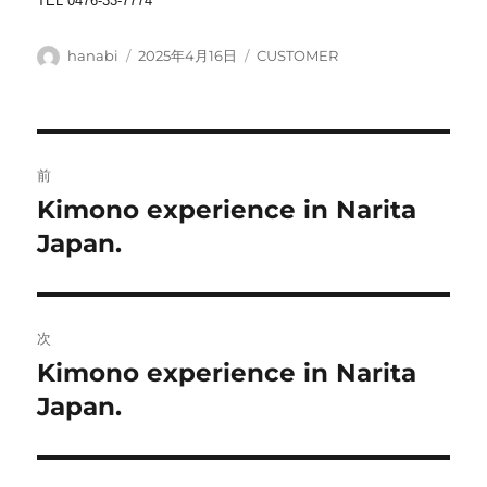
TEL 0476-33-7774
投
投
カ
hanabi
2025年4月16日
CUSTOMER
稿
稿
テ
者
日:
ゴ
リ
ー
投
前
稿
Kimono experience in Narita
前
の
Japan.
ナ
投
ビ
稿:
ゲ
次
Kimono experience in Narita
次
ー
の
Japan.
シ
投
稿:
ョ