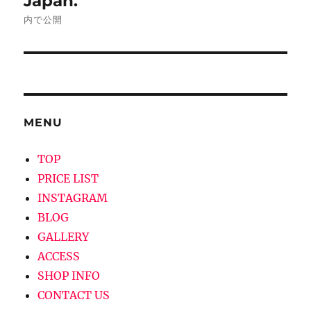
Japan.
ナ
内で公開
ビ
ゲ
ー
MENU
シ
TOP
ョ
PRICE LIST
ン
INSTAGRAM
BLOG
GALLERY
ACCESS
SHOP INFO
CONTACT US