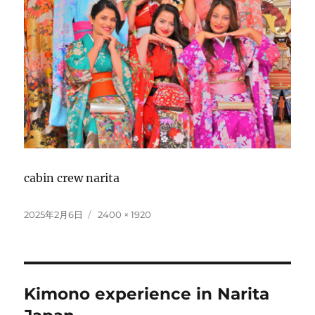
cabin crew narita
投
フ
2025年2月6日
2400 × 1920
稿
ル
日:
サ
イ
ズ
投
Kimono experience in Narita
稿