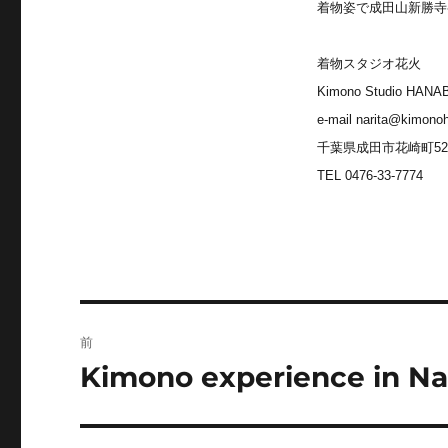
着物姿で成田山新勝寺
着物スタジオ花火
Kimono Studio HANA
e-mail narita@kimono
千葉県成田市花崎町526-
TEL 0476-33-7774
投
前
稿
Kimono experience in Nar
前
の
ナ
投