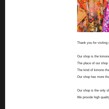
Thank you for visiting 
Our shop is the kimono 
The place of our shop i
The kind of kimono that
Our shop has more tha
Our shop is the only s
We provide high qualit