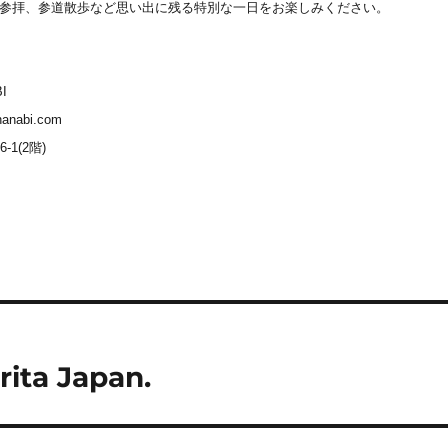
参拝、参道散歩など思い出に残る特別な一日をお楽しみください。
BI
hanabi.com
1(2階)
ita Japan.