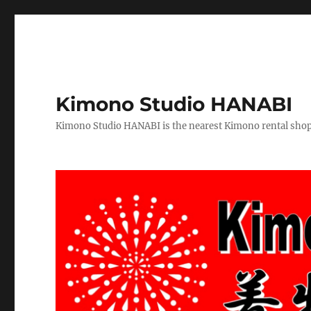
Kimono Studio HANABI
Kimono Studio HANABI is the nearest Kimono rental shop f