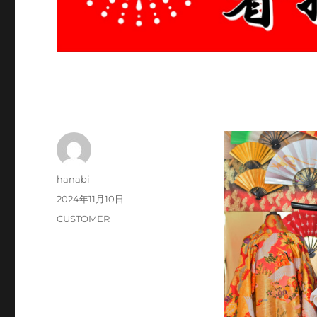
投
hanabi
稿
投
2024年11月10日
者
稿
カ
CUSTOMER
日:
テ
ゴ
リ
ー