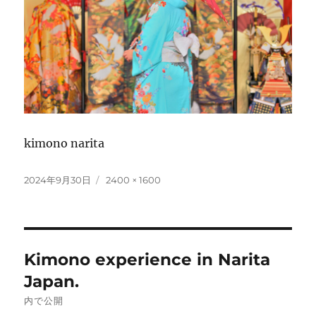
kimono narita
投
フ
2024年9月30日
2400 × 1600
稿
ル
日:
サ
イ
ズ
投
Kimono experience in Narita
稿
Japan.
ナ
内で公開