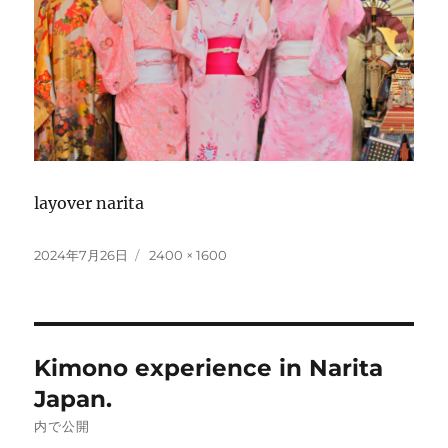
layover narita
投
フ
2024年7月26日
2400 × 1600
稿
ル
日:
サ
イ
ズ
投
Kimono experience in Narita
稿
Japan.
ナ
内で公開