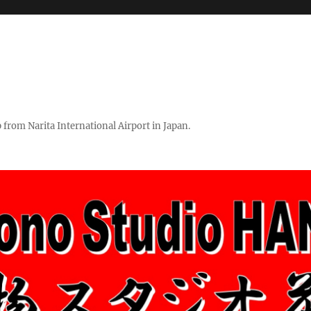
rom Narita International Airport in Japan.