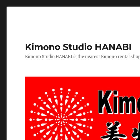
Kimono Studio HANABI
Kimono Studio HANABI is the nearest Kimono rental shop f