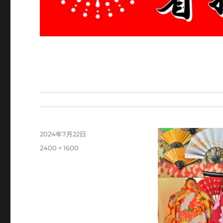
投
2024年7月22日
稿
フ
2400 × 1600
日:
ル
サ
イ
ズ