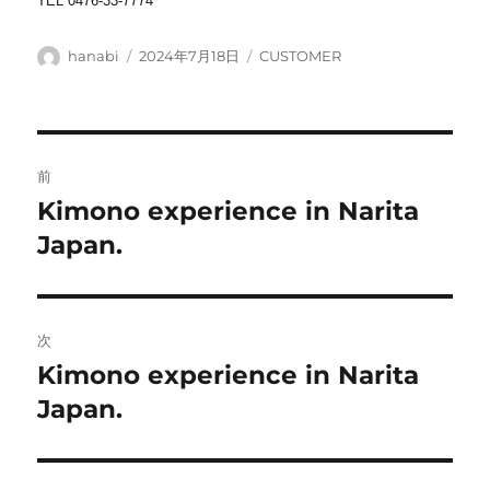
TEL 0476-33-7774
投
投
カ
hanabi
2024年7月18日
CUSTOMER
稿
稿
テ
者
日:
ゴ
リ
ー
投
前
稿
Kimono experience in Narita
前
の
Japan.
ナ
投
ビ
稿:
ゲ
次
Kimono experience in Narita
次
ー
の
Japan.
シ
投
稿:
ョ