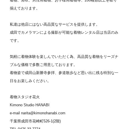
着物、浴衣、男性用着物、お子様用着物等、200種類以上を取り
揃えております。
私達は他店にはない高品質なサービスを提供します。
成田でカメラマンによる撮影が可能な着物レンタル店は当店のみ
です。
気軽に着物体験を楽しんでいただく為、高品質な着物をリーズナ
ブルな価格で多数ご用意しております。
着物姿で成田山新勝寺参拝、参道散歩など思い出に残る特別な一
日をお楽しみください。
着物スタジオ花火
Kimono Studio HANABI
e-mail narita@kimonohanabi.com
千葉県成田市花崎町526-1(2階)