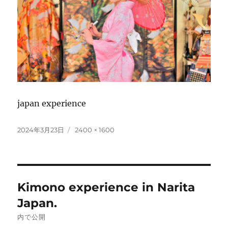
japan experience
投
フ
2024年3月23日
2400 × 1600
稿
ル
日:
サ
イ
ズ
投
Kimono experience in Narita
稿
Japan.
ナ
内で公開