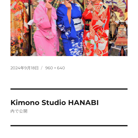
投
フ
2024年9月18日
960 × 640
稿
ル
日:
サ
イ
ズ
投
Kimono Studio HANABI
稿
内で公開
ナ
ビ