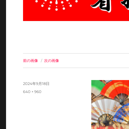
前の画像
次の画像
投
2024年9月18日
稿
フ
640 × 960
日:
ル
サ
イ
ズ