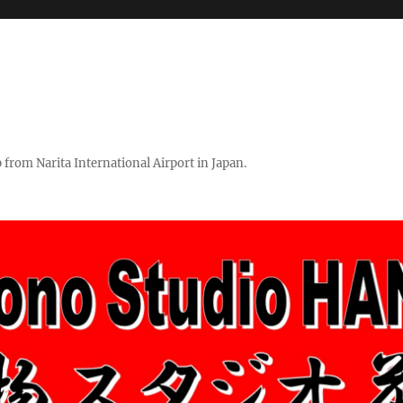
rom Narita International Airport in Japan.