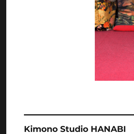
投
Kimono Studio HANABI
稿