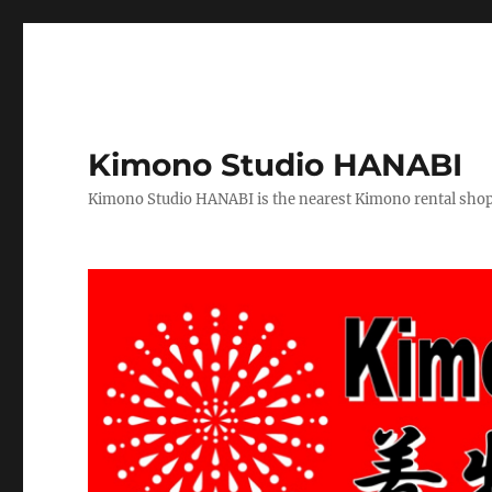
Kimono Studio HANABI
Kimono Studio HANABI is the nearest Kimono rental shop f