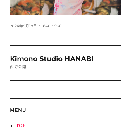
投
フ
2024年9月18日
640 × 960
稿
ル
日:
サ
イ
ズ
投
Kimono Studio HANABI
稿
内で公開
ナ
ビ
ゲ
MENU
ー
シ
TOP