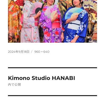
投
フ
2024年9月18日
960 × 640
稿
ル
日:
サ
イ
ズ
投
Kimono Studio HANABI
稿
内で公開
ナ
ビ