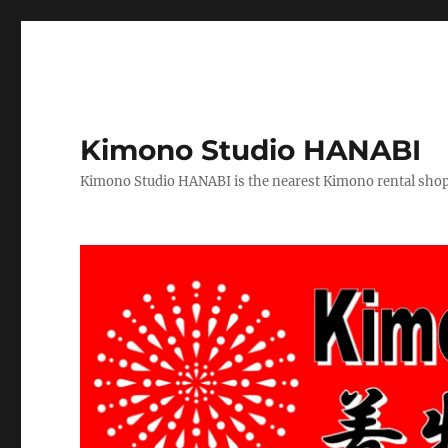
Kimono Studio HANABI
Kimono Studio HANABI is the nearest Kimono rental shop f