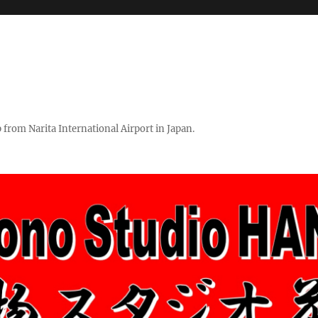
rom Narita International Airport in Japan.