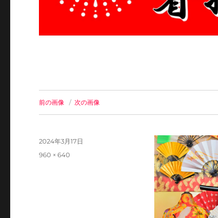
前の画像
次の画像
投
2024年3月17日
稿
フ
960 × 640
日:
ル
サ
イ
ズ