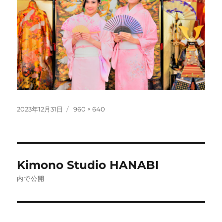
投
フ
2023年12月31日
960 × 640
稿
ル
日:
サ
イ
ズ
投
Kimono Studio HANABI
稿
内で公開
ナ
ビ