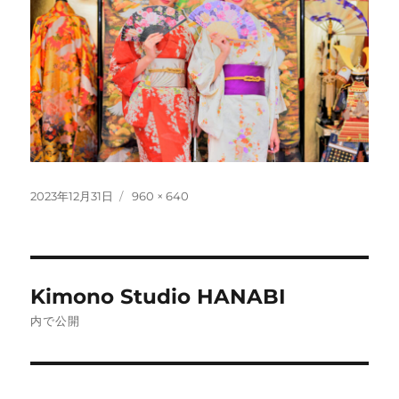
投
フ
2023年12月31日
960 × 640
稿
ル
日:
サ
イ
ズ
投
Kimono Studio HANABI
稿
内で公開
ナ
ビ