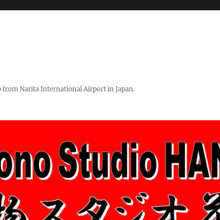
rom Narita International Airport in Japan.