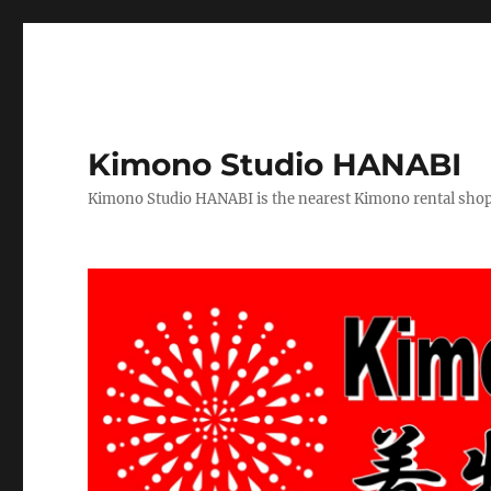
Kimono Studio HANABI
Kimono Studio HANABI is the nearest Kimono rental shop f