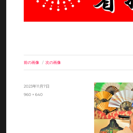
前の画像
次の画像
投
2023年11月7日
稿
フ
960 × 640
日:
ル
サ
イ
ズ