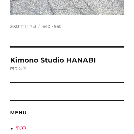
投
フ
2023年11月7日
640 × 960
稿
ル
日:
サ
イ
ズ
投
Kimono Studio HANABI
稿
内で公開
ナ
ビ
ゲ
MENU
ー
シ
TOP