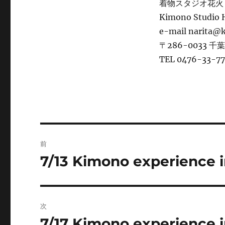
着物スタジオ花火
Kimono Studio
e-mail narita@
〒286-0033 千
TEL 0476-33-7
投
前
稿
7/13 Kimono experience i
前
の
ナ
投
ビ
稿:
次
ゲ
7/17 Kimono experience i
次