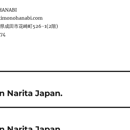
 HANABI
kimonohanabi.com
葉県成田市花崎町526-1(2階)
774
n Narita Japan.
n Narita Japan.