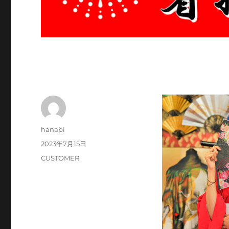
投
hanabi
稿
投
2023年7月15日
者
稿
カ
CUSTOMER
日:
テ
ゴ
リ
ー