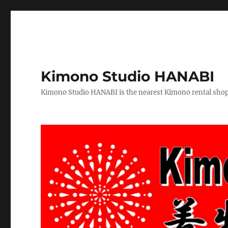
Kimono Studio HANABI
Kimono Studio HANABI is the nearest Kimono rental shop f