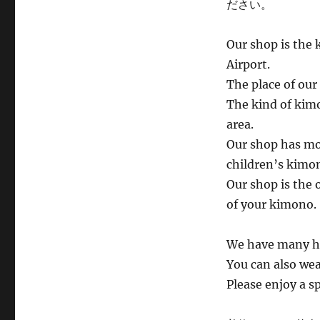
ださい。
Our shop is the 
Airport.
The place of our 
The kind of kimo
area.
Our shop has mo
children’s kimo
Our shop is the 
of your kimono.
We have many hi
You can also we
Please enjoy a s