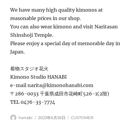
We have many high quality kimonos at
reasonable prices in our shop.
You can also wear kimono and visit Naritasan
Shinshoji Temple.
Please enjoy a special day of memorable day in
Japan.
着物スタジオ花火
Kimono Studio HANABI
e-mail narita@kimonohanabi.com
〒286-0033 千葉県成田市花崎町526-1(2階)
TEL 0476-33-7774
投
投
カ
hanabi
2023年6月26日
CUSTOMER
稿
稿
テ
者
日:
ゴ