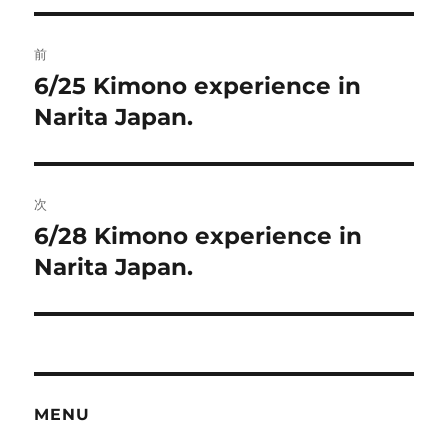
リ
ー
投
前
稿
6/25 Kimono experience in
前
の
Narita Japan.
ナ
投
ビ
稿:
ゲ
次
6/28 Kimono experience in
次
ー
の
Narita Japan.
シ
投
稿:
ョ
ン
MENU