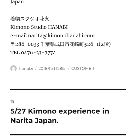
Japan.
着物スタジオ花火
Kimono Studio HANABI
e-mail narita@kimonohanabi.com
〒286-0033 千葉県成田市花崎町526-1(2階)
TEL 0476-33-7774
投
投
カ
hanabi
2018年5月28日
CUSTOMER
稿
稿
テ
者
日:
ゴ
リ
ー
投
前
稿
5/27 Kimono experience in
前
の
Narita Japan.
ナ
投
ビ