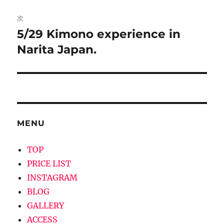
稿:
ゲ
次
5/29 Kimono experience in
次
ー
の
Narita Japan.
シ
投
稿:
ョ
ン
MENU
TOP
PRICE LIST
INSTAGRAM
BLOG
GALLERY
ACCESS