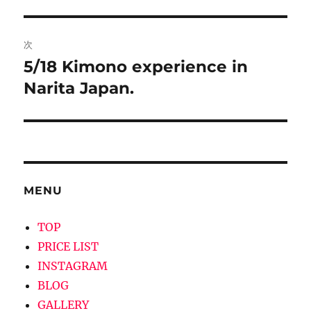
投
ビ
稿:
ゲ
次
5/18 Kimono experience in
次
ー
の
Narita Japan.
シ
投
稿:
ョ
ン
MENU
TOP
PRICE LIST
INSTAGRAM
BLOG
GALLERY