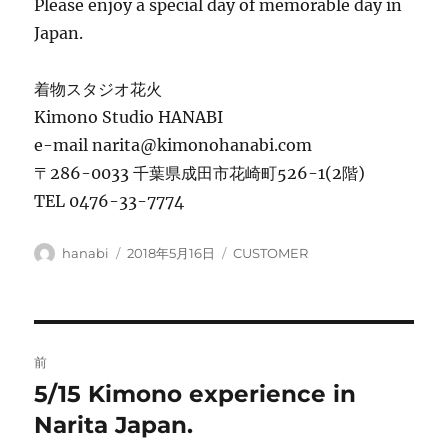
Please enjoy a special day of memorable day in
Japan.
着物スタジオ花火
Kimono Studio HANABI
e-mail narita@kimonohanabi.com
〒286-0033 千葉県成田市花崎町526-1(2階)
TEL 0476-33-7774
投
投
カ
hanabi
2018年5月16日
CUSTOMER
稿
稿
テ
者
日:
ゴ
リ
ー
投
前
稿
5/15 Kimono experience in
前
の
Narita Japan.
ナ