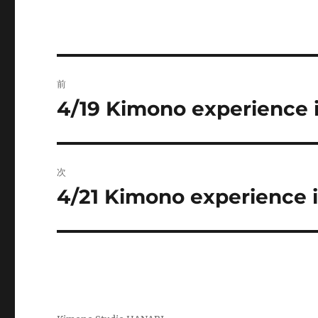
投
前
稿
4/19 Kimono experience i
前
の
ナ
投
ビ
稿:
次
ゲ
4/21 Kimono experience i
次
の
ー
投
シ
稿:
ョ
ン