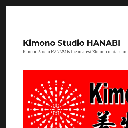
Kimono Studio HANABI
Kimono Studio HANABI is the nearest Kimono rental shop f