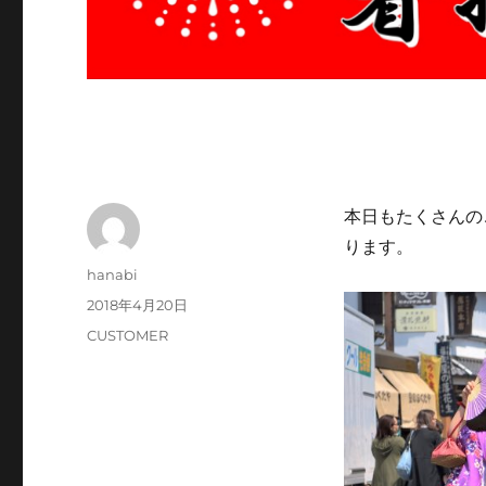
本日もたくさんの
ります。
投
hanabi
稿
投
2018年4月20日
者
稿
カ
CUSTOMER
日:
テ
ゴ
リ
ー