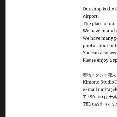
Our shop is the 
Airport.
The place of our 
We have many hi
We have many pla
photo shoot only
You can also we
Please enjoy a s
着物スタジオ花火
Kimono Studio
e-mail narita@
〒286-0033 千
TEL 0476-33-7