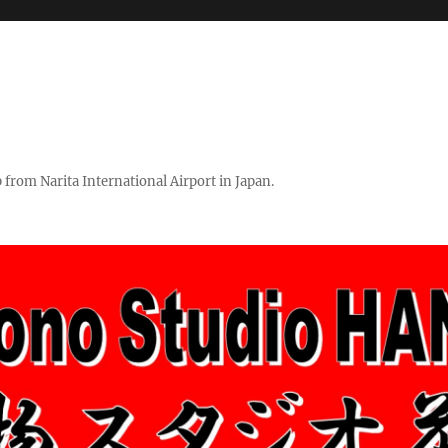
rom Narita International Airport in Japan.