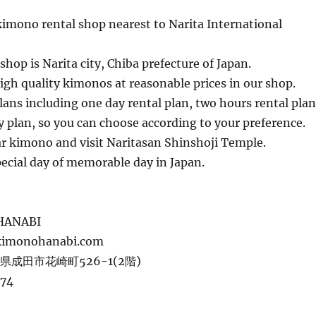
kimono rental shop nearest to Narita International
shop is Narita city, Chiba prefecture of Japan.
gh quality kimonos at reasonable prices in our shop.
ns including one day rental plan, two hours rental plan
 plan, so you can choose according to your preference.
ar kimono and visit Naritasan Shinshoji Temple.
pecial day of memorable day in Japan.
 HANABI
kimonohanabi.com
葉県成田市花崎町526-1(2階)
774