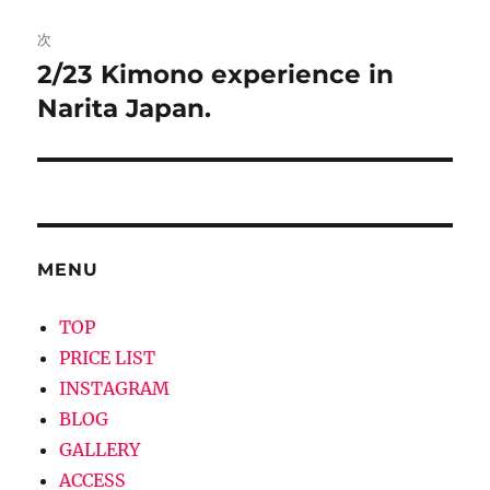
稿:
ゲ
次
2/23 Kimono experience in
次
ー
の
Narita Japan.
シ
投
稿:
ョ
ン
MENU
TOP
PRICE LIST
INSTAGRAM
BLOG
GALLERY
ACCESS