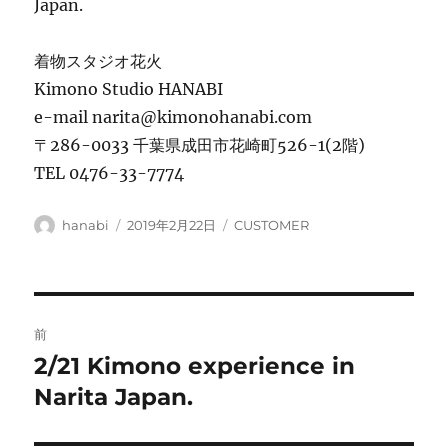
Japan.
着物スタジオ花火
Kimono Studio HANABI
e-mail narita@kimonohanabi.com
〒286-0033 千葉県成田市花崎町526-1(2階)
TEL 0476-33-7774
投
投
カ
hanabi
2019年2月22日
CUSTOMER
稿
稿
テ
者
日:
ゴ
リ
ー
投
前
稿
2/21 Kimono experience in
前
の
Narita Japan.
ナ
投
ビ