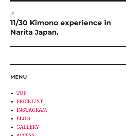
ビ
稿:
ゲ
次
11/30 Kimono experience in
次
ー
の
Narita Japan.
シ
投
稿:
ョ
ン
MENU
TOP
PRICE LIST
INSTAGRAM
BLOG
GALLERY
ACCESS