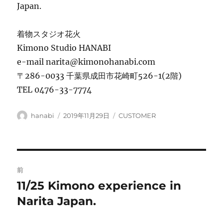
Japan.
着物スタジオ花火
Kimono Studio HANABI
e-mail narita@kimonohanabi.com
〒286-0033 千葉県成田市花崎町526-1(2階)
TEL 0476-33-7774
投
投
カ
hanabi
2019年11月29日
CUSTOMER
稿
稿
テ
者
日:
ゴ
リ
ー
投
前
稿
11/25 Kimono experience in
前
の
Narita Japan.
ナ
投