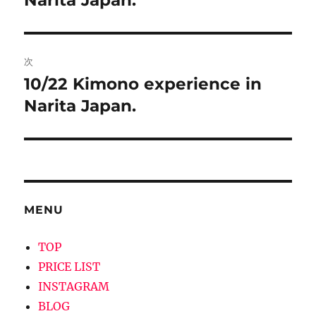
ナ
投
ビ
稿:
ゲ
次
10/22 Kimono experience in
次
ー
の
Narita Japan.
シ
投
稿:
ョ
ン
MENU
TOP
PRICE LIST
INSTAGRAM
BLOG