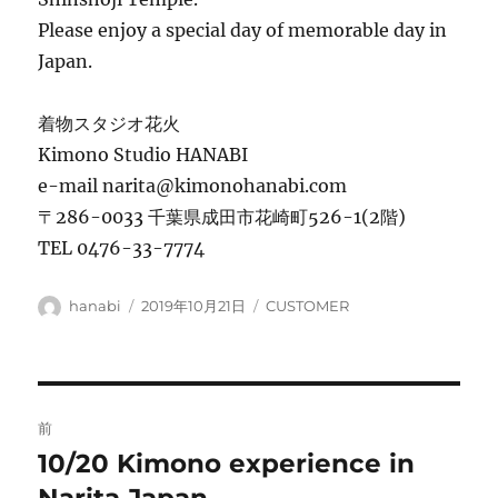
Please enjoy a special day of memorable day in
Japan.
着物スタジオ花火
Kimono Studio HANABI
e-mail narita@kimonohanabi.com
〒286-0033 千葉県成田市花崎町526-1(2階)
TEL 0476-33-7774
投
投
カ
hanabi
2019年10月21日
CUSTOMER
稿
稿
テ
者
日:
ゴ
リ
ー
投
前
稿
10/20 Kimono experience in
前
の
Narita Japan.