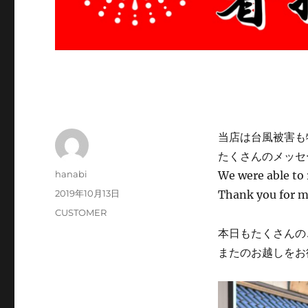
当店は台風被害も
たくさんのメッセ
投
hanabi
We were able to
稿
投
2019年10月13日
Thank you for 
者
稿
カ
CUSTOMER
日:
テ
本日もたくさんの
ゴ
またのお越しをお
リ
ー