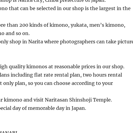
shop is Narita city, Chiba prefecture of Japan.
no that can be selected in our shop is the largest in the
re than 200 kinds of kimono, yukata, men’s kimono,
no and so on.
only shop in Narita where photographers can take pictur
gh quality kimonos at reasonable prices in our shop.
ns including flat rate rental plan, two hours rental
 only plan, so you can choose according to your
ar kimono and visit Naritasan Shinshoji Temple.
pecial day of memorable day in Japan.