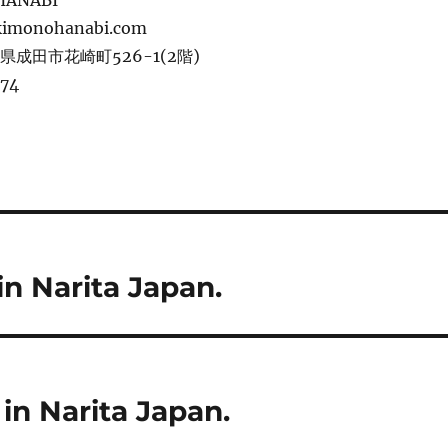
 HANABI
kimonohanabi.com
葉県成田市花崎町526-1(2階)
774
in Narita Japan.
in Narita Japan.