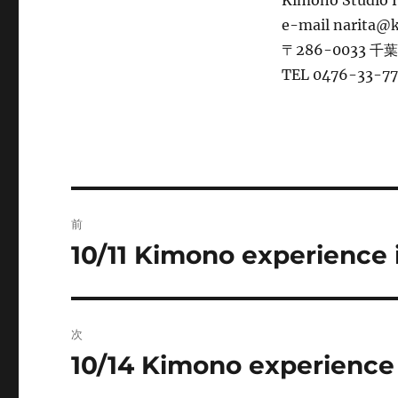
Kimono Studio
e-mail narita@
〒286-0033 千
TEL 0476-33-7
投
前
稿
10/11 Kimono experience 
前
の
ナ
投
ビ
稿:
次
ゲ
10/14 Kimono experience 
次
の
ー