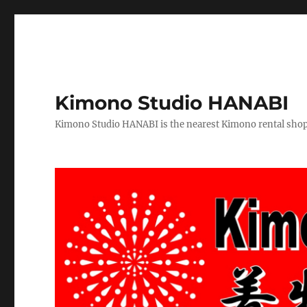
Kimono Studio HANABI
Kimono Studio HANABI is the nearest Kimono rental shop f