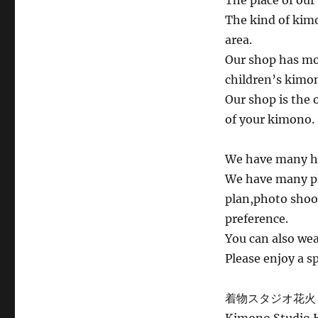
The place of our 
The kind of kimo
area.
Our shop has mo
children’s kimo
Our shop is the 
of your kimono.
We have many hi
We have many pla
plan,photo shoot
preference.
You can also we
Please enjoy a s
着物スタジオ花火