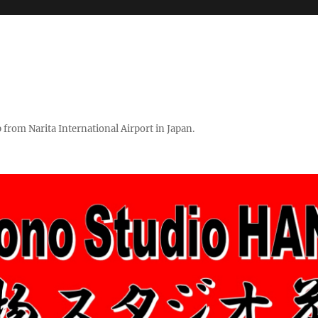
rom Narita International Airport in Japan.